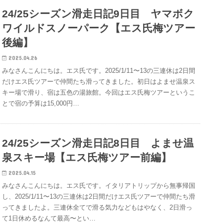
24/25シーズン滑走日記9日目 ヤマボク
ワイルドスノーパーク【エス氏梅ツアー
後編】
2025.04.26
みなさんこんにちは。エス氏です。2025/1/11〜13の三連休は2日間
だけエス氏ツアーで仲間たち滑ってきました。初日はよませ温泉ス
キー場で滑り、宿は五色の湯旅館。今回はエス氏梅ツアーというこ
とで宿の予算は15,000円…
24/25シーズン滑走日記8日目 よませ温
泉スキー場【エス氏梅ツアー前編】
2025.04.15
みなさんこんにちは。エス氏です。イタリアトリップから無事帰国
し、2025/1/11〜13の三連休は2日間だけエス氏ツアーで仲間たち滑
ってきましたよ。三連休全てで滑る気力などもはやなく、2日滑っ
て1日休めるなんて最高〜とい…