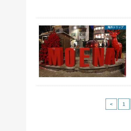
海外トリップ
<
1