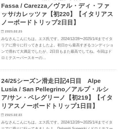
Fassa / Carezza／ヴァル・ディ・ファ
ッサ/カレッツァ【初220】【イタリアス
ノーボードトリップ2日目】
2025.02.25
みなさんこんにちは。エス氏です。2024/12/28〜2025/1/4までイタ
リアに滑りに行ってきましたよ。初日から最高すぎるコンディショ
ンで滑れて大満足でしたが、2日目もまた最高でしてね。今回はド
ロミテスーパースキーの…
24/25シーズン滑走日記4日目 Alpe
Lusia / San Pellegrino／アルプ・ルシ
ア/サン・ペレグリーノ【初219】【イタ
リアスノーボードトリップ1日目】
2025.02.03
みなさんこんにちは。エス氏です。2024/12/28〜2025/1/4までイタ
リアに滑りに行ってきましたよ。Dolomiti Superski／ドロミテスー