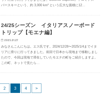
パースキーという、約 3,000 km² という広大な面積に12…
24/25シーズン イタリアスノーボード
トリップ【モエナ編】
2025.01.27
みなさんこんにちは。エス氏です。2024/12/28〜2025/1/4までイタ
リアに滑りに行ってきました。前回で日本から現地まで移動しまし
たので、今回は現地で滞在していたモエナの町をご紹介しますよ。
この町、ネットで見たら…
2
3
4
>