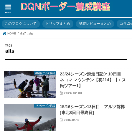
menu
このブログについて
トリップまとめ
試乗レビューまとめ
コラム
HOME
タグ : alts
alts
23/24シーズン日記
23/24シーズン滑走日記9~10日目
ネコマ マウンテン【初214】【エス
氏ツアー1】
2024.02.08
15/16シーズン日記
15/16シーズン13日目 アルツ磐梯
[東北8日目最終日]
2016.01.14