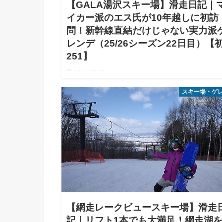
【GALA湯沢スキー場】滑走日記｜
イカー派のエス氏が10年越しに初訪
問！新幹線直結だけじゃない実力派
レンデ（25/26シーズン22日目）【
251】
2026.07.05
【結論】新幹線派だけのものと思いきや、マイカー派
スキー場・ゲ
普通に大満足！混雑を避けて北エリアを回せば、気持
いいカービングが楽しめる好印象なゲレンデでしたな
みなさんこんにちは。エス氏です。2026/3/14〜15は1
日で…
【網走レークビュースキー場】滑走
記｜リフト1本でも大満足！網走湖