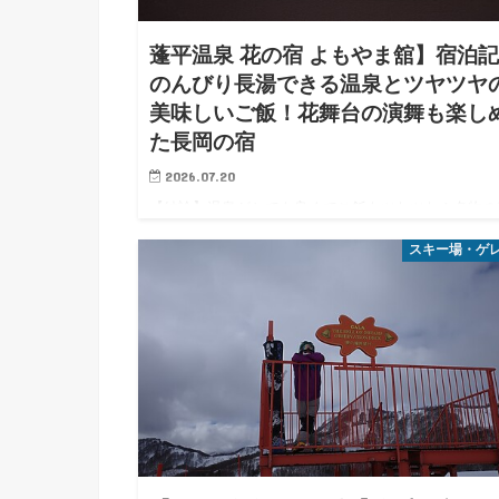
蓬平温泉 花の宿 よもやま舘】宿泊
のんびり長湯できる温泉とツヤツヤ
美味しいご飯！花舞台の演舞も楽し
た長岡の宿
2026.07.20
【結論】温泉がとても良くてご飯もツヤツヤ！名物の
舞台も思いの外楽しめて、長岡周辺のローカルゲレン
スキー場・ゲ
巡りに最適な趣のある良い旅館でしたな。 みなさん
にちは。エス氏です。今回は新潟県長岡市の蓬平（よ
ぎひら）温泉にある…