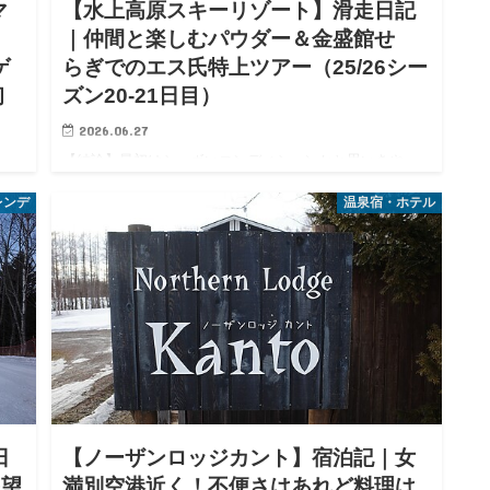
マ
【水上高原スキーリゾート】滑走日記
｜仲間と楽しむパウダー＆金盛館せゝ
ゲ
らぎでのエス氏特上ツアー（25/26シー
初
ズン20-21日目）
2026.06.27
【結論】最初はショボいコンディションかと思いきや、
第2ロマンスリフトのおかげで2日間パウダーを満喫でき
も
レンデ
温泉宿・ホテル
ました！ みなさんこんにちは。エス氏です。2026/3/7〜8
ち
は仲間たちと1泊2日で群馬の水上高原スキー場に滑りに
。
行っ…
泊2
日
【ノーザンロッジカント】宿泊記｜女
を望
満別空港近く！不便さはあれど料理は