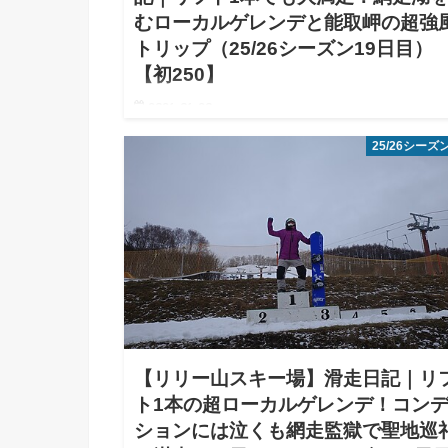
むローカルゲレンデと能取岬の超強
トリップ（25/26シーズン19日目）
【初250】
2026.06.20
【結論】リフト1本ながら滑りごたえのある好斜面！
25/26シーズ
湖の絶景をバックに、前日の鬱憤を晴らす快適なカー
ングが楽しめました。 みなさんこんにちは。エス氏
す。2026/2/28〜3/1は1泊2日で北海道に滑りに行っ
し…
【リリー山スキー場】滑走日記｜リ
ト1本の超ローカルゲレンデ！コン
ションには泣くも網走監獄で聖地巡