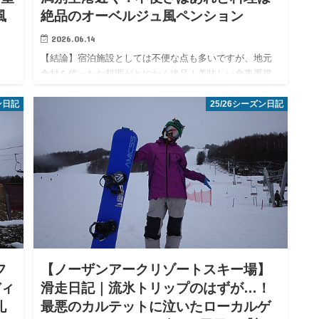
風
絶品のオーベルジュ風ペンション
2026.06.14
【結論】宿泊施設としては不便な点も多いですが、地元
食材を使ったお料理がとにかく絶品！美味しい食事重視
なら大いにアリな宿です。 みなさんこんにちは。エス氏
網走
ン日記
25/26シーズン日記
です。今回は北海道の女満別空港近くにある宿、「ノー
ビ
ザンロッジカント」…
で
てきま
フ
【ノーザンアークリゾートスキー場】
ディ
滑走日記｜流氷トリップのはずが…！
礼
最悪のカルテットに泣いたローカルゲ