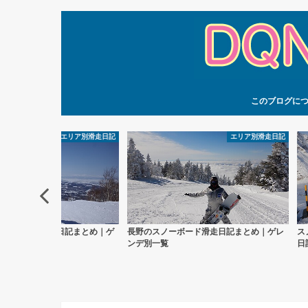
このブログに
エリア別滑走日記
エリア別滑走日記
ノーボード滑走日記まとめ｜ゲ
長野のスノーボード滑走日記まとめ｜ゲレ
ス
覧
ンデ別一覧
日