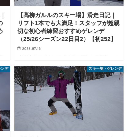
記｜
【高柳ガルルのスキー場】滑走日記｜
の
リフト1本でも大満足！スタッフが超親
め
切な初心者練習おすすめゲレンデ
（25/26シーズン22日目2）【初252】
2026.07.12
花
【結論】リフト1本ながら初心者の練習には超最適！スタ
デ
ッフがみんな親切でアットホームな、エス氏お気に入り
レンデ
スキー場・ゲレンデ
こん
の優良ローカルゲレンデでしたな。 みなさんこんにち
も
は。エス氏です。2026/3/14〜15は1泊2日で新潟県に滑り
に行…