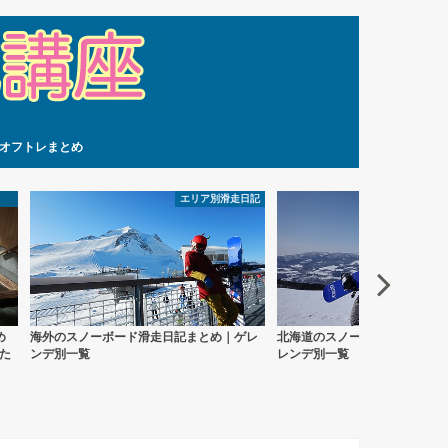
オフトレまとめ
エリア別滑走日記
エリ
め
海外のスノーボード滑走日記まとめ｜ゲレ
北海道のスノーボード滑走日記
た
ンデ別一覧
レンデ別一覧