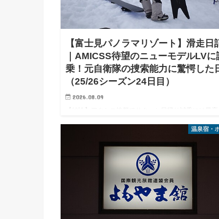
【富士見パノラマリゾート】滑走日
｜AMICSS待望のニューモデルLVに
乗！元自衛隊の捜索能力に驚愕した
（25/26シーズン24日目）
2026.08.09
【結論】アクセス抜群でサクッと日帰り試乗には最高
待望のAMICSSパウダーボード「LV」は圧雪でも大
温泉宿・
の仕上がりで、元自衛隊員の落とし物捜索スキルは本
でしたな。 みなさんこんにちは。エス氏です。2026/3/
は…