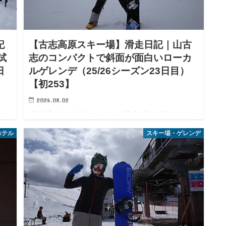
記
【古志高原スキー場】滑走日記｜山古
試
志のコンパクトで斜面が面白いローカ
日
ルゲレンデ（25/26シーズン23日目）
【初253】
2026.08.02
！
【結論】リフト1本ながらコース構成が良くて楽しめる！
満足
降雪時の新雪も期待できる、地元の人に愛された良いロ
ホテル
スキー場・ゲレンデ
物
ーカルゲレンデでしたな。 みなさんこんにちは。エス氏
20
です。2026/3/14〜15は1泊2日で新潟県に滑りに行ってき
ま…