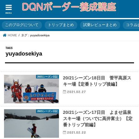
menu
このブログについて
トリップまとめ
試乗レビューまとめ
コラム
HOME
タグ : yuyadosekiya
yuyadosekiya
20/21シーズン日記
20/21シーズン18日目 菅平高原ス
キー場【定番トリップ後編】
2021.02.27
20/21シーズン日記
20/21シーズン17日目 よませ温泉
スキー場（ついでに高井富士）【定
番トリップ前編】
2021.02.22