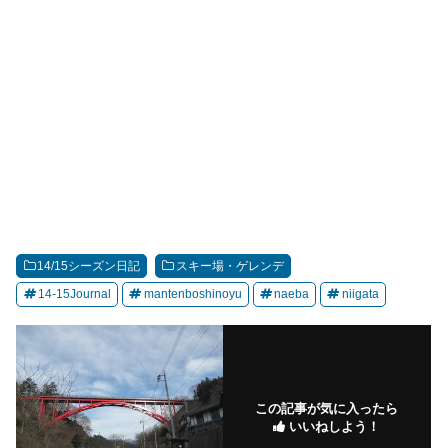
14/15シーズン日記
スキー場・ゲレンデ
14-15Journal
mantenboshinoyu
naeba
niigata
この記事が気に入ったら
いいねしよう！