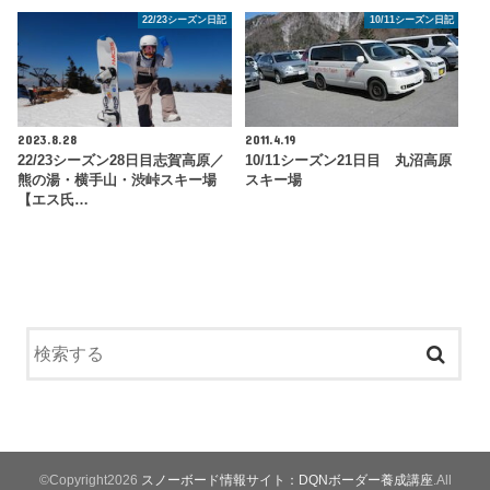
22/23シーズン日記
10/11シーズン日記
2023.8.28
2011.4.19
22/23シーズン28日目志賀高原／
10/11シーズン21日目 丸沼高原
熊の湯・横手山・渋峠スキー場
スキー場
【エス氏…
©Copyright2026
スノーボード情報サイト：DQNボーダー養成講座
.All