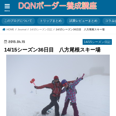
menu
このブログについて
トリップまとめ
試乗レビューまとめ
コラム
HOME
Journal
14/15シーズン日記
14/15シーズン36日目 八方尾根スキー場
2015.04.15
14/15シーズン日記
14/15シーズン36日目 八方尾根スキー場