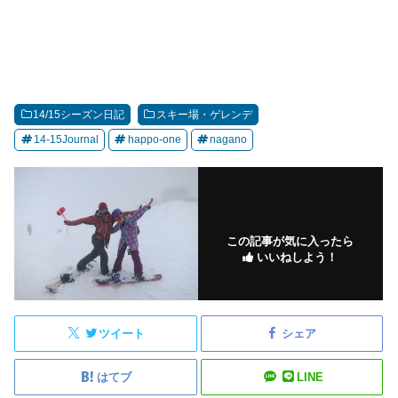
14/15シーズン日記
スキー場・ゲレンデ
14-15Journal
happo-one
nagano
この記事が気に入ったら
いいねしよう！
ツイート
シェア
はてブ
LINE