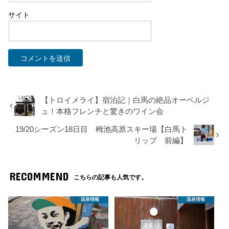
サイト
【トロイメライ】宿泊記｜白馬の絶品オーベルジ
ュ！本格フレンチと驚きのワイン会
19/20シーズン18日目 栂池高原スキー場【白馬ト
リップ 前編】
RECOMMEND
こちらの記事も人気です。
温泉情報
温泉情報