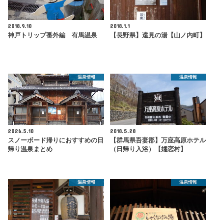
2018.9.10
2018.1.1
神戸トリップ番外編 有馬温泉
【長野県】遠見の湯【山ノ内町】
温泉情報
温泉情報
2026.5.10
2018.5.28
スノーボード帰りにおすすめの日
【群馬県吾妻郡】万座高原ホテル
帰り温泉まとめ
（日帰り入浴）【嬬恋村】
温泉情報
温泉情報