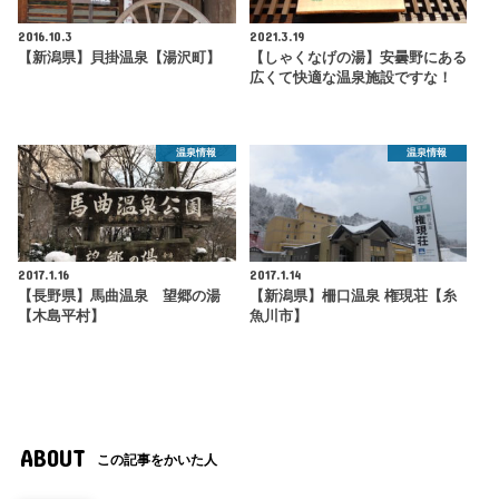
2016.10.3
2021.3.19
【新潟県】貝掛温泉【湯沢町】
【しゃくなげの湯】安曇野にある
広くて快適な温泉施設ですな！
温泉情報
温泉情報
2017.1.16
2017.1.14
【長野県】馬曲温泉 望郷の湯
【新潟県】柵口温泉 権現荘【糸
【木島平村】
魚川市】
ABOUT
この記事をかいた人