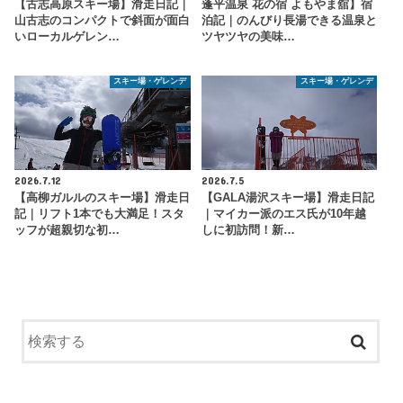
【古志高原スキー場】滑走日記｜
蓬平温泉 花の宿 よもやま舘】宿
山古志のコンパクトで斜面が面白
泊記｜のんびり長湯できる温泉と
いローカルゲレン…
ツヤツヤの美味…
スキー場・ゲレンデ
スキー場・ゲレンデ
2026.7.12
2026.7.5
【高柳ガルルのスキー場】滑走日
【GALA湯沢スキー場】滑走日記
記｜リフト1本でも大満足！スタ
｜マイカー派のエス氏が10年越
ッフが超親切な初…
しに初訪問！新…