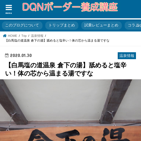
menu
このブログについて
トリップまとめ
試乗レビューまとめ
コラム
HOME
Trip
温泉情報
【白馬塩の道温泉 倉下の湯】舐めると塩辛い！体の芯から温まる湯ですな
2020.01.30
温泉情報
【白馬塩の道温泉 倉下の湯】舐めると塩辛
い！体の芯から温まる湯ですな