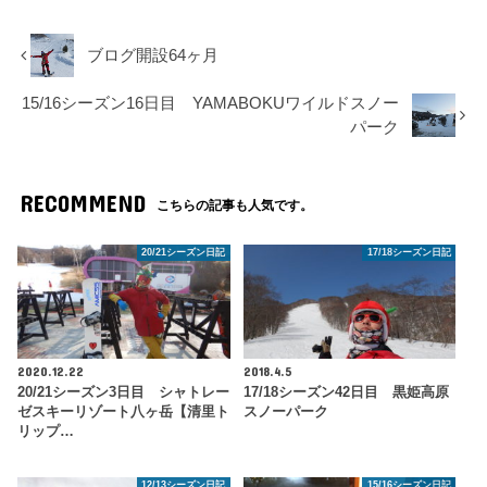
ブログ開設64ヶ月
15/16シーズン16日目 YAMABOKUワイルドスノー
パーク
RECOMMEND
こちらの記事も人気です。
20/21シーズン日記
17/18シーズン日記
2020.12.22
2018.4.5
20/21シーズン3日目 シャトレー
17/18シーズン42日目 黒姫高原
ゼスキーリゾート八ヶ岳【清里ト
スノーパーク
リップ…
12/13シーズン日記
15/16シーズン日記