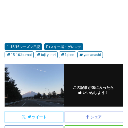
15/16シーズン日記
スキー場・ゲレンデ
15-16Journal
fuji-yurari
fujiten
yamanashi
この記事が気に入ったら
いいねしよう！
ツイート
シェア