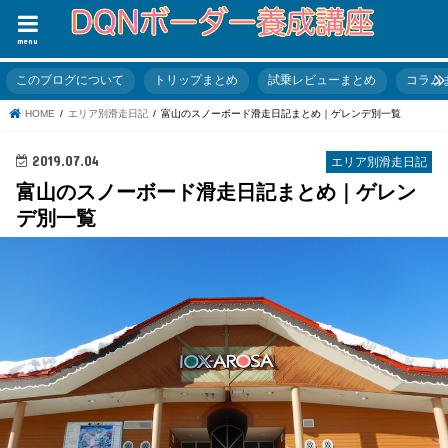
menu
このブログについて
トリップまとめ
試乗レビューまとめ
コラム
HOME
エリア別滑走日記
富山のスノーボード滑走日記まとめ｜ゲレンデ別一覧
2019.07.04
エリア別滑走日記
富山のスノーボード滑走日記まとめ｜ゲレン
デ別一覧