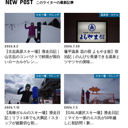
NEW POST
このライターの最新記事
スキー場・ゲレンデ
温泉宿・ホテル
2026.8.2
2026.7.20
【古志高原スキー場】滑走日記｜
蓬平温泉 花の宿 よもやま舘】宿
山古志のコンパクトで斜面が面白
泊記｜のんびり長湯できる温泉と
いローカルゲレン…
ツヤツヤの美味…
スキー場・ゲレンデ
スキー場・ゲレンデ
2026.7.12
2026.7.5
【高柳ガルルのスキー場】滑走日
【GALA湯沢スキー場】滑走日記
記｜リフト1本でも大満足！スタ
｜マイカー派のエス氏が10年越
ッフが超親切な初…
しに初訪問！新…