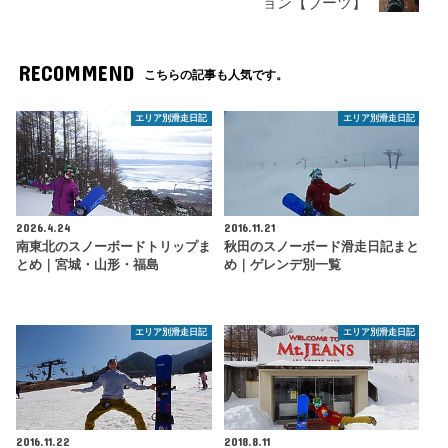
ョン【ブーツ】
RECOMMEND
こちらの記事も人気です。
エリア別滑走日記
エリア別滑走日記
2026.4.24
2016.11.21
南東北のスノーボードトリップま
秋田のスノーボード滑走日記まと
とめ｜宮城・山形・福島
め｜ゲレンデ別一覧
エリア別滑走日記
エリア別滑走日記
2016.11.22
2018.8.11