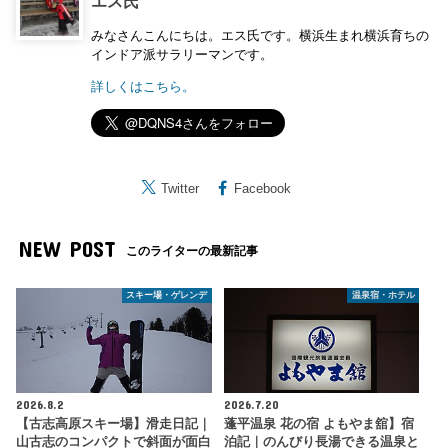
エス氏
みなさんこんにちは。エス氏です。横浜生まれ横浜育ちの
インドア派サラリーマンです。
詳しくはこちら。
Twitter
Facebook
NEW POST
このライターの最新記事
スキー場・ゲレンデ
温泉宿・ホテル
2026.8.2
2026.7.20
【古志高原スキー場】滑走日記｜
蓬平温泉 花の宿 よもやま舘】宿
山古志のコンパクトで斜面が面白
泊記｜のんびり長湯できる温泉と