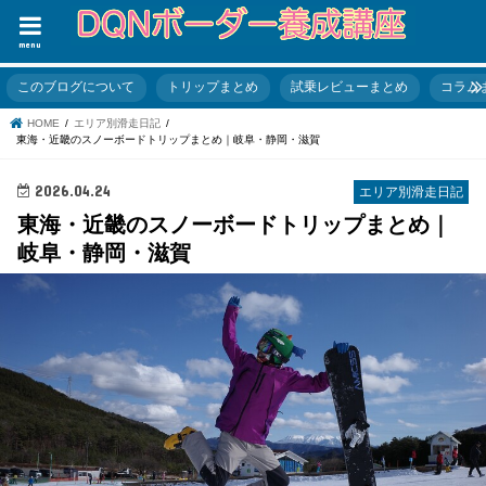
menu
このブログについて
トリップまとめ
試乗レビューまとめ
コラム
HOME
エリア別滑走日記
東海・近畿のスノーボードトリップまとめ｜岐阜・静岡・滋賀
2026.04.24
エリア別滑走日記
東海・近畿のスノーボードトリップまとめ｜
岐阜・静岡・滋賀