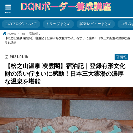
menu
このブログについて
トリップまとめ
試乗レビューまとめ
コラム
HOME
Trip
宿情報
【松之山温泉 凌雲閣】宿泊記｜登録有形文化財の渋い佇まいに感動！日本三大薬湯の濃厚な温
泉を堪能
2021.01.14
宿情報
【松之山温泉 凌雲閣】宿泊記｜登録有形文化
財の渋い佇まいに感動！日本三大薬湯の濃厚
な温泉を堪能