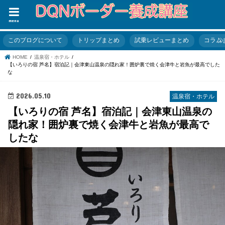
menu
このブログについて
トリップまとめ
試乗レビューまとめ
コラム
HOME
温泉宿・ホテル
【いろりの宿 芦名】宿泊記｜会津東山温泉の隠れ家！囲炉裏で焼く会津牛と岩魚が最高でした
な
2026.05.10
温泉宿・ホテル
【いろりの宿 芦名】宿泊記｜会津東山温泉の
隠れ家！囲炉裏で焼く会津牛と岩魚が最高で
したな