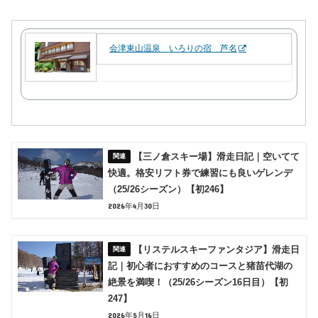
会津東山温泉 いろりの宿 芦名
【三ノ倉スキー場】滑走日記｜空いてて
快適。格安リフト券で練習にも良いゲレンデ
（25/26シーズン）【初246】
2026年4月30日
【リステルスキーファンタジア】滑走日
記｜初心者におすすめのコースと猪苗代湖の
絶景を満喫！（25/26シーズン16日目）【初
247】
2026年5月16日