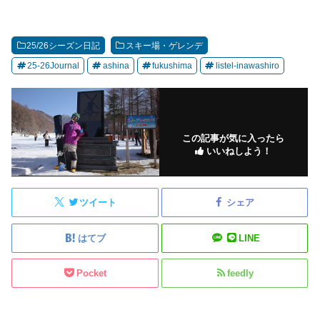
25/26シーズン日記
スキー場・ゲレンデ
25-26Journal
ashina
fukushima
listel-inawashiro
この記事が気に入ったら
いいねしよう！
ツイート
シェア
はてブ
LINE
Pocket
feedly