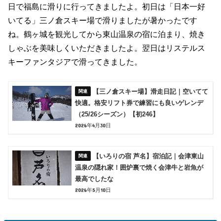
日で福島に滑りに行ってきましたよ。初日は「日本一好
いてる」三ノ倉スキー場で滑りましたが暑かったです
ね。鶴ヶ城を観光してから東山温泉の宿に泊まり、焼き
しゃぶを美味しくいただきましたよ。翌日はリステルス
キーファンタジアで滑ってきました。
【三ノ倉スキー場】滑走日記｜空いてて
快適。格安リフト券で練習にも良いゲレンデ
（25/26シーズン）【初246】
2026年4月30日
【いろりの宿 芦名】宿泊記｜会津東山
温泉の隠れ家！囲炉裏で焼く会津牛と岩魚が
最高でしたな
2026年5月10日