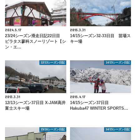
2024.5.17
2015.3.31
23/24シーズン滑走日記22日目
14/15シーズン32-33日目 苗場ス
ピラタス蓼科スノーリゾート【シ
キー場
ン・エ…
12/13シーズン日記
14/15シーズン日記
2013.3.31
2015.4.17
12/13シーズン37日目 X-JAM高井
14/15シーズン37日目
富士スキー場
Hakuba47 WINTER SPORTS…
15/16シーズン日記
14/15シーズン日記